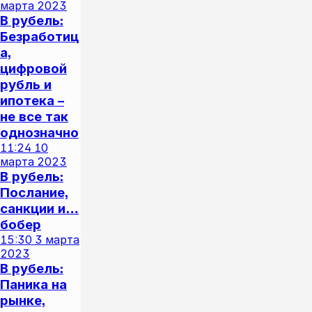
марта 2023
В рубель:
Безработиц
а,
цифровой
рубль и
ипотека –
не все так
однозначно
11:24
10
марта 2023
В рубель:
Послание,
санкции и…
бобер
15:30
3 марта
2023
В рубель:
Паника на
рынке,