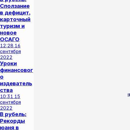
Сползание
в дефицит,
карточный
туризм и
новое
ОСАГО
12:28
16
сентября
2022
Уроки
финансовог
о
издеватель
ства
8
10:31
15
сентября
2022
В рубель:
Рекорды
юаня в