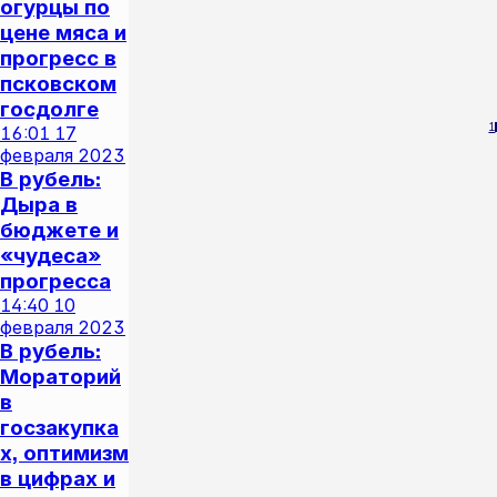
огурцы по
цене мяса и
прогресс в
псковском
госдолге
1
16:01
17
февраля 2023
В рубель:
Дыра в
бюджете и
«чудеса»
прогресса
14:40
10
февраля 2023
В рубель:
Мораторий
в
госзакупка
х, оптимизм
в цифрах и