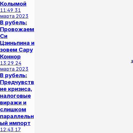
Колымой
11:49
31
марта 2023
В рубель:
Провожаем
Си
Цзиньпина и
зовем Сару
Коннор
1
13:29
24
марта 2023
В рубель:
Предчувств
ие кризиса,
налоговые
виражи и
слишком
параллельн
ый импорт
12:43
17