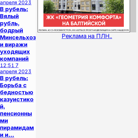
апреля 2023
В рубель:
Вялый
рубль,
бодрый
Реклама на ПЛН..
Минсельхоз
и виражи
уходящих
компаний
12:51
7
апреля 2023
В рубель:
Борьба с
бедностью
казуистико
й,
пенсионны
ми
пирамидам
и и…