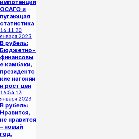
импотенция
ОСАГО и
пугающая
статистика
16:11
20
января 2023
В рубель:
Бюджетно-
финансовы
е камбэки,
президентс
кие нагоняи
и рост цен
16:54
13
января 2023
В рубель:
Нравится,
не нравится
– новый
год,