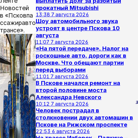
Ленте
выплатить долг за разбитый
Новостей
прокатный Mitsubishi
13:38
7 августа 2026
в «Псковпа
Шоу автомобильного звука
ссажиравто
устроят в центре Пскова 10
трансе».
августа
11:07
7 августа 2026
«На пятой передаче». Налог на
роскошные авто, дороги как в
Москве. Что обещают партии
перед выборами
11:01
7 августа 2026
В Пскове начался ремонт на
второй половине моста
Александра Невского
1
10:12
7 августа 2026
Человек пострадал в
столкновении двух автомашин в
Пскове на Рижском проспекте
22:53
6 августа 2026
На трассе Изборск – Палкино –