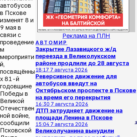
автобусов
в Пскове
изменят 8 и
9 мая в
связи с
Реклама на ПЛН
проведение
АВТОМИР
Закрытие Лазавицкого ж/д
м
переезда в Великолукском
мероприяти
районе продлили до 28 августа
й,
18:17
7 августа 2026
посвящённы
Реверсивное движение для
х 81-й
автобусов введут на
годовщине
Октябрьском проспекте в Пскове
Победы в
на время его перекрытия
Великой
16:30
7 августа 2026
Отечествен
ДТП затрудняет движение на
ной войне,
площади Ленина в Пскове
сообщили
1
15:04
7 августа 2026
Псковской
Великолучанина вынудили