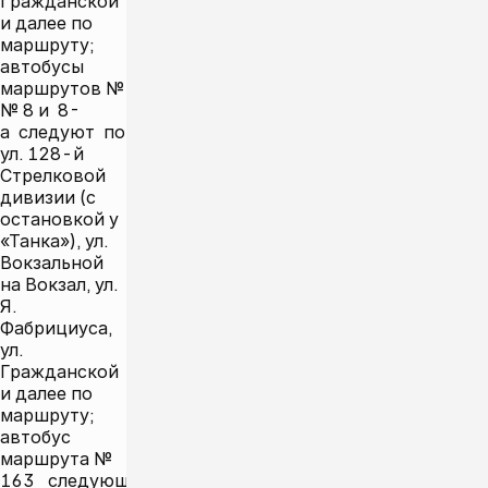
Гражданской
и далее по
маршруту;
автобусы
маршрутов №
№ 8 и 8-
а следуют по
ул. 128-й
Стрелковой
дивизии (с
остановкой у
«Танка»), ул.
Вокзальной
на Вокзал, ул.
Я.
Фабрициуса,
ул.
Гражданской
и далее по
маршруту;
автобус
маршрута №
163 следующий