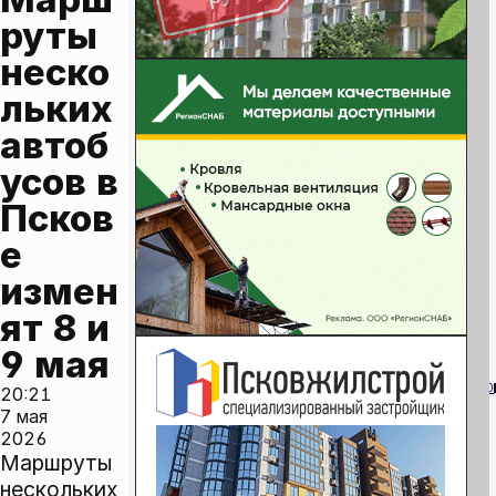
руты 
неско
льких 
автоб
усов в 
Псков
е 
измен
ят 8 и 
9 мая
0
20:21
7 мая
2026
Маршруты
нескольких