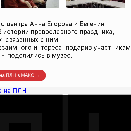
о центра Анна Егорова и Евгения
 истории православного праздника,
, связанных с ним.
взаимного интереса, подарив участникам
- поделились в музее.
нтировать
 на ПЛН в МАКС →
а на ПЛН