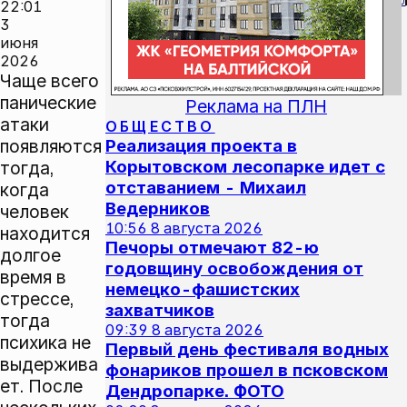
0
22:01
3
июня
2026
Чаще всего
панические
Реклама на ПЛН
атаки
ОБЩЕСТВО
появляются
Реализация проекта в
Корытовском лесопарке идет с
тогда,
отставанием - Михаил
когда
Ведерников
человек
10:56
8 августа 2026
находится
Печоры отмечают 82-ю
долгое
годовщину освобождения от
время в
немецко-фашистских
стрессе,
захватчиков
тогда
09:39
8 августа 2026
психика не
Первый день фестиваля водных
выдержива
фонариков прошел в псковском
ет. После
Дендропарке. ФОТО