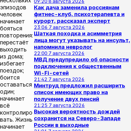
нескольких
09:20
8 августа 2026
эпизодов
Как дача заменила россиянам
человек
фитнес-клуб, психотерапевта и
курорт, рассказал эксперт
начинает
23:06
7 августа 2026
бояться
Шаткая походка и асимметрия
повторения:
лица могут указывать на инсульт,
перестаёт
напомнила невролог
выходить
22:00
7 августа 2026
из дома;
МВД предупредило об опасности
избегает
подключения к общественным
поездок;
Wi-Fi-сетей
боится
21:42
7 августа 2026
оставаться
Минтруд предложил расширить
один;
список имеющих право на
начинает
получение двух пенсий
всё
21:25
7 августа 2026
Высокая вероятность дождей
контролиро
сохранится на Северо-Западе
вать. Жизнь
России в выходные
начинает