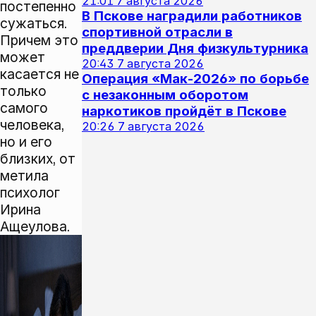
21:01
7 августа 2026
постепенно
В Пскове наградили работников
сужаться.
спортивной отрасли в
Причем это
преддверии Дня физкультурника
может
20:43
7 августа 2026
касается не
Операция «Мак‑2026» по борьбе
только
с незаконным оборотом
самого
наркотиков пройдёт в Пскове
человека,
20:26
7 августа 2026
но и его
близких, от
метила
психолог
Ирина
Ащеулова.