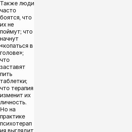
Также люди
часто
боятся, что
их не
поймут; что
начнут
«копаться в
голове»;
что
заставят
пить
таблетки;
что терапия
изменит их
личность.
Но на
практике
психотерап
ия выглядит