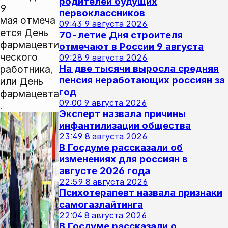
родителей будущих
9
первоклассников
мая отмеча
09:43
9 августа 2026
ется День
70-летие Дня строителя
фармацевти
отмечают в России 9 августа
ческого
09:28
9 августа 2026
На две тысячи выросла средняя
работника,
пенсия неработающих россиян за
или День
год
фармацевта
09:00
9 августа 2026
.
Эксперт назвала причины
инфантилизации общества
23:49
8 августа 2026
В Госдуме рассказали об
изменениях для россиян в
августе 2026 года
22:59
8 августа 2026
Психотерапевт назвала признаки
самогазлайтинга
22:04
8 августа 2026
В Госдуме рассказали о