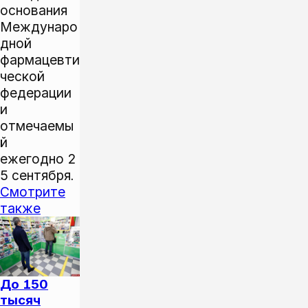
основания
Междунаро
дной
фармацевти
ческой
федерации
и
отмечаемы
й
ежегодно 2
5 сентября.
Смотрите
также
До 150
тысяч