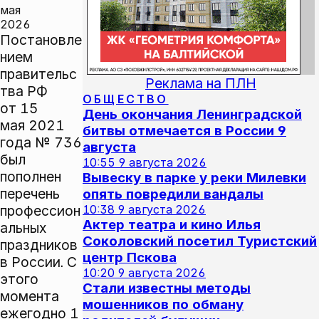
мая
2026
Постановле
нием
правительс
Реклама на ПЛН
тва РФ
ОБЩЕСТВО
от 15
День окончания Ленинградской
мая 2021
битвы отмечается в России 9
года № 736
августа
был
10:55
9 августа 2026
пополнен
Вывеску в парке у реки Милевки
перечень
опять повредили вандалы
профессион
10:38
9 августа 2026
Актер театра и кино Илья
альных
Соколовский посетил Туристский
праздников
центр Пскова
в России. С
10:20
9 августа 2026
этого
Стали известны методы
момента
мошенников по обману
ежегодно 1