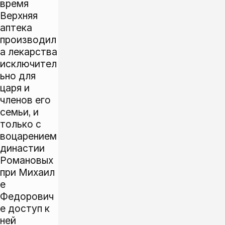
время
Верхняя
аптека
производил
а лекарства
исключител
ьно для
царя и
членов его
семьи, и
только с
воцарением
династии
Романовых
при Михаил
е
Федорович
е доступ к
ней