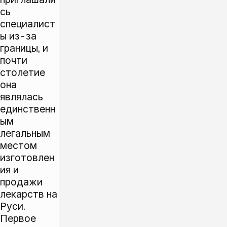
сь
специалист
ы из-за
границы, и
почти
столетие
она
являлась
единственн
ым
легальным
местом
изготовлен
ия и
продажи
лекарств на
Руси.
Первое