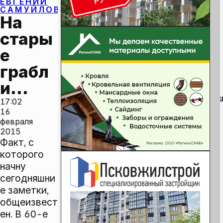
ЕВГЕНИЙ
САМУЙЛОВ
На 
стары
е 
грабл
и…
31
17:02
16
февраля
2015
Факт, с
которого
начну
сегодняшни
е заметки,
общеизвест
ен. В 60-е