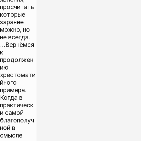
просчитать
которые
заранее
можно, но
не всегда.
…Вернёмся
к
продолжен
ию
хрестомати
йного
примера.
Когда в
практическ
и самой
благополуч
ной в
смысле