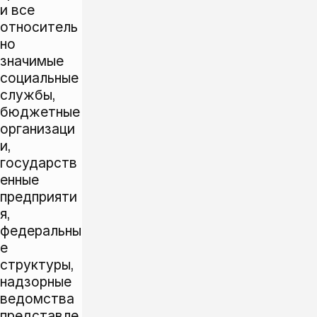
и все
относитель
но
значимые
социальные
службы,
бюджетные
организаци
и,
государств
енные
предприяти
я,
федеральны
е
структуры,
надзорные
ведомства
представле