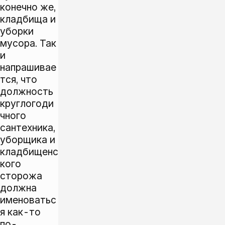
конечно же,
кладбища и
уборки
мусора. Так
и
напрашивае
тся, что
должность
круглогоди
чного
сантехника,
уборщика и
кладбищенс
кого
сторожа
должна
именоватьс
я как-то
по-