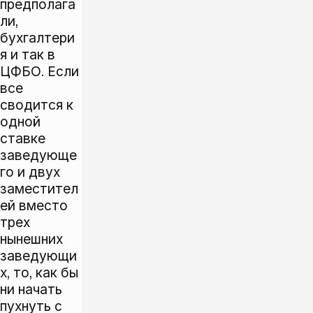
предполага
ли,
бухгалтери
я и так в
ЦФБО. Если
все
сводится к
одной
ставке
заведующе
го и двух
заместител
ей вместо
трех
нынешних
заведующи
х, то, как бы
ни начать
пухнуть с