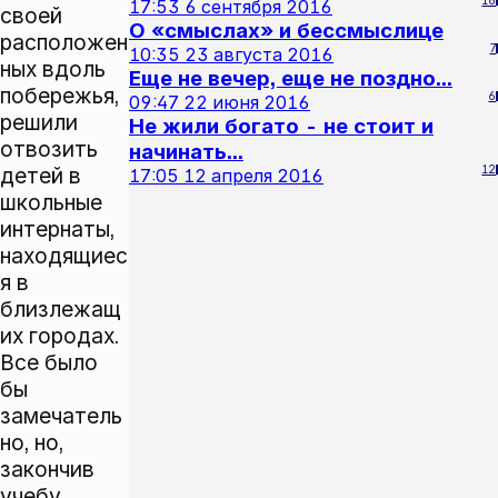
16
17:53
6 сентября 2016
своей
О «смыслах» и бессмыслице
расположен
7
10:35
23 августа 2016
ных вдоль
Еще не вечер, еще не поздно...
побережья,
6
09:47
22 июня 2016
решили
Не жили богато - не стоит и
отвозить
начинать...
детей в
12
17:05
12 апреля 2016
школьные
интернаты,
находящиес
я в
близлежащ
их городах.
Все было
бы
замечатель
но, но,
закончив
учебу,