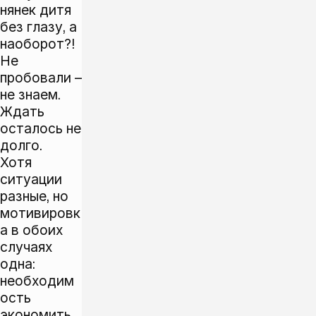
нянек дитя
без глазу, а
наоборот?!
Не
пробовали –
не знаем.
Ждать
осталось не
долго.
Хотя
ситуации
разные, но
мотивировк
а в обоих
случаях
одна:
необходим
ость
экономить