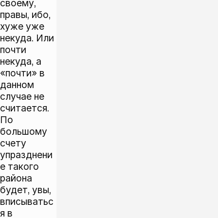
своему,
правы, ибо,
хуже уже
некуда. Или
почти
некуда, а
«почти» в
данном
случае не
считается.
По
большому
счету
упразднени
е такого
района
будет, увы,
вписыватьс
я в