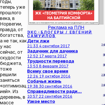
годы,
теперь уже
прошлого
века, в
Норвегии,
Реклама на ПЛН
правда, от
ЭКС-БЛОГЕРЫ / ЕВГЕНИЙ
богатства,
САМУЙЛОВ
а не так, как
Дети лжи
34
у нас
21:33
4 сентября 2017
Задачник для дачника
сейчас, от
8
12:52
17 марта 2017
скудости
Трудности перевода
бюджета,
8
13:53
8 февраля 2017
тоже
Всему свое время
решили
20
12:26
19 октября 2016
заняться
Собачья жизнь
«оптимизац
34
19:38
30 сентября 2016
ией». Из
Справедливости ради…
4
10:57
22 сентября 2016
деревень, в
Узкое место
массе