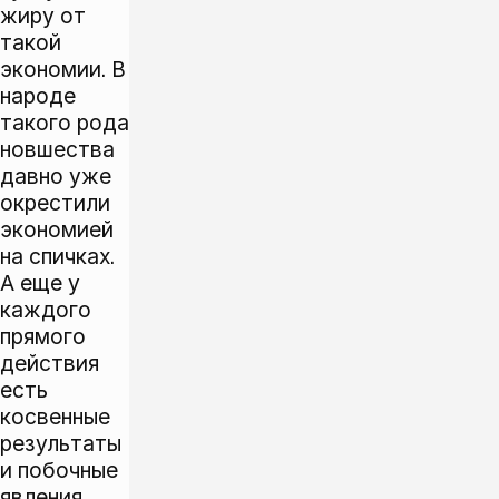
жиру от
такой
экономии. В
народе
такого рода
новшества
давно уже
окрестили
экономией
на спичках.
А еще у
каждого
прямого
действия
есть
косвенные
результаты
и побочные
явления,