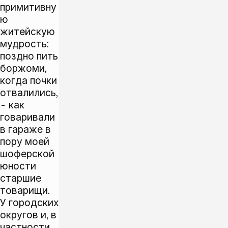
примитивну
ю
житейскую
мудрость:
поздно пить
боржоми,
когда почки
отвалились,
- как
говаривали
в гараже в
пору моей
шоферской
юности
старшие
товарищи.
У городских
округов и, в
частности,