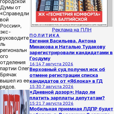
городской
Думы от
«Справедли
вой
России»,
Реклама на ПЛН
экс-
ПОЛИТИКА
руководите
Евгения Васильева, Антона
ль
Минакова и Наталью Тудакову
региональн
зарегистрировали кандидатами в
ого
Госдуму
отделения
16:14
7 августа 2026
партии Олег
Верховный суд получил иск об
Брячак
отмене регистрации списка
вышел из ее
кандидатов от «Яблока» в ГД
рядов.
15:30
7 августа 2026
«Дневной дозор»: Надо ли
платить зарплаты депутатам?
15:21
7 августа 2026
Мобильная приемная ЛДПР будет