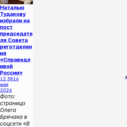
Наталью
Тудакову
избрали на
пост
председате
ля Совета
реготделен
ия
«Справедл
ивой
России»
1
12:38
16
мая
2026
Фото:
страница
Олега
Брячака в
соцсети «В