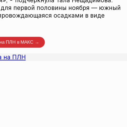
ря», - подчеркнула Тала Нещадимова.
н для первой половины ноября — южный
сопровождающаяся осадками в виде
нтировать
 на ПЛН в МАКС →
а на ПЛН