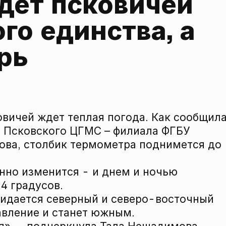
дет псковичей 
о единства, а 
рь
овичей ждет теплая погода. Как сообщил
ь Псковского ЦГМС – филиала ФГБУ
ва, столбик термометра поднимется до
нно изменится - и днем и ночью
4 градусов.
ожидается северный и северо-восточный
равление и станет южным.