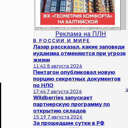
Реклама на ПЛН
В РОССИИ И МИРЕ
Лазар рассказал, какие заповеди
иудаизма отменяются при угрозе
жизни
11:42
8 августа 2026
Пентагон опубликовал новую
порцию секретных документов
по НЛО
1
17:44
7 августа 2026
Wildberries запускает
партнерскую программу по
открытию складов
15:19
7 августа 2026
За прошедшие сутки в РФ