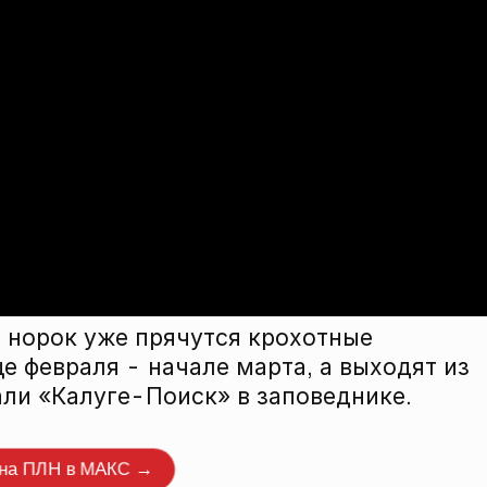
з норок уже прячутся крохотные
е февраля - начале марта, а выходят из
али
«Калуге-Поиск»
в заповеднике.
нтировать
 на ПЛН в МАКС →