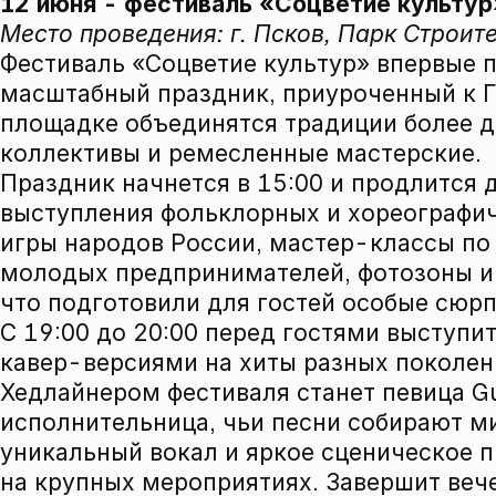
12 июня - фестиваль «Соцветие культур
Место проведения: г. Псков, Парк Строит
Фестиваль «Соцветие культур» впервые п
масштабный праздник, приуроченный к Г
площадке объединятся традиции более д
коллективы и ремесленные мастерские.
Праздник начнется в 15:00 и продлится 
выступления фольклорных и хореографич
игры народов России, мастер-классы п
молодых предпринимателей, фотозоны и 
что подготовили для гостей особые сюр
С 19:00 до 20:00 перед гостями выступит
кавер-версиями на хиты разных поколе
Хедлайнером фестиваля станет певица Gu
исполнительница, чьи песни собирают м
уникальный вокал и яркое сценическое п
на крупных мероприятиях. Завершит вече