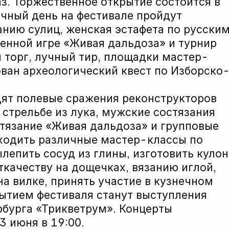
аз. Торжественное открытие состоится в
ичный день на фестивале пройдут
анию сулиц, женская эстафета по русски
оенной игре «Живая дальдоза» и турнир
й торг, лучный тир, площадки мастер-
ован археологический квест по Изборско
идят полевые сражения реконструкторов
 стрельбе из лука, мужские состязания
стязание «Живая дальдоза» и групповые
оходить различные мастер-классы по
епить сосуд из глины, изготовить кулон
ткачеству на дощечках, вязанию иглой,
а вилке, принять участие в кузнечном
ытием фестиваля станут выступления
бурга «Трикветрум». Концерты
3 июня в 19:00.