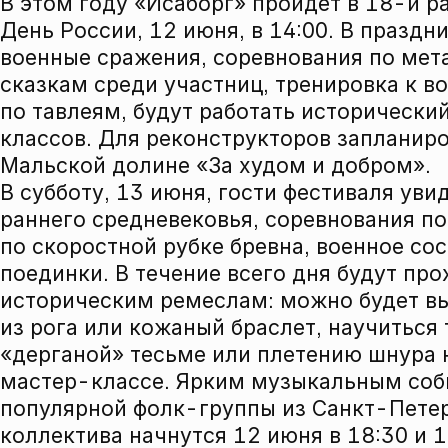
В этом году «Исаборг» пройдет в 18-й р
День России, 12 июня, в 14:00. В праздн
военные сражения, соревнования по мет
сказкам среди участниц, тренировка к в
по тавлеям, будут работать исторически
классов. Для реконструкторов запланир
Мальской долине «За худом и добром».
В субботу, 13 июня, гости фестиваля ув
раннего средневековья, соревнования по
по скоростной рубке бревна, военное со
поединки. В течение всего дня будут пр
историческим ремеслам: можно будет выл
из рога или кожаный браслет, научиться 
«дерганой» тесьме или плетению шнура н
мастер-классе. Ярким музыкальным соб
популярной фолк-группы из Санкт-Петер
коллектива начнутся 12 июня в 18:30 и 1