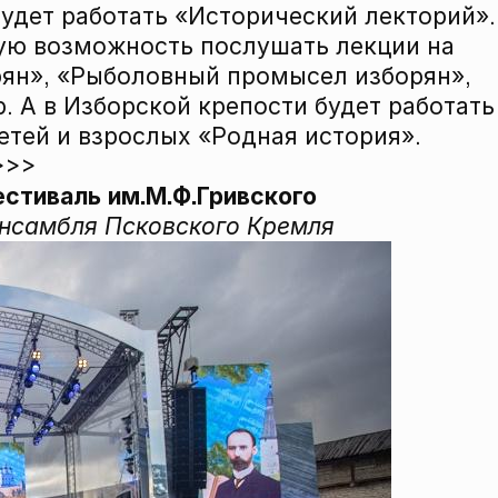
будет работать «Исторический лекторий».
ую возможность послушать лекции на
рян», «Рыболовный промысел изборян»,
 А в Изборской крепости будет работать
етей и взрослых «Родная история».
>>>
стиваль им.М.Ф.Гривского
 ансамбля Псковского Кремля