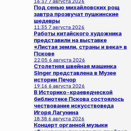
16:37
7 августа 2026
Под сенью михайловских рощ
завтра прозвучат пушкинские
шедевры
11:35
7 августа 2026
Работы китайского художника
представили на выставке
«Листая земли, страны и века» в
Пскове
22:05
6 августа 2026
Столетняя швейная машинка
Singer представлена в Музее
истории Печор
19:16
6 августа 2026
В Историко-краеведческой
библиотеке Пскова состоялось
чествование искусствоведа
Игоря Лагунина
18:38
6 августа 2026
Концерт органной музыки