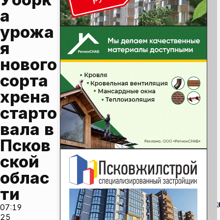
а 
урожа
я 
нового 
сорта 
хрена 
старто
вала в 
Псков
ской 
облас
ти
0
07:19
25