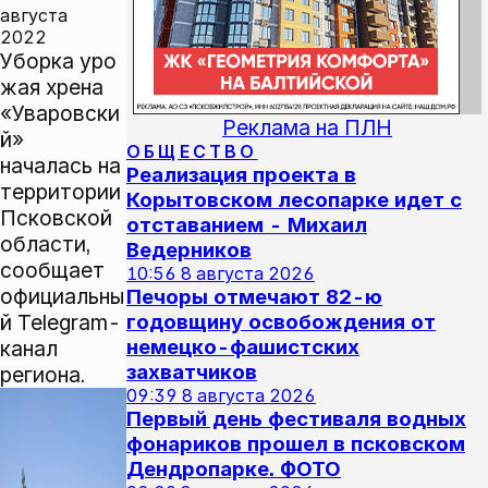
августа
2022
Уборка уро
жая хрена
«Уваровски
Реклама на ПЛН
й»
ОБЩЕСТВО
началась на
Реализация проекта в
территории
Корытовском лесопарке идет с
Псковской
отставанием - Михаил
области,
Ведерников
сообщает
10:56
8 августа 2026
официальны
Печоры отмечают 82-ю
й Telegram-
годовщину освобождения от
немецко-фашистских
канал
захватчиков
региона.
09:39
8 августа 2026
Первый день фестиваля водных
фонариков прошел в псковском
Дендропарке. ФОТО