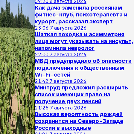
09:20
8 августа 2026
Как дача заменила россиянам
фитнес-клуб, психотерапевта и
курорт, рассказал эксперт
23:06
7 августа 2026
Шаткая походка и асимметрия
лица могут указывать на инсульт,
напомнила невролог
22:00
7 августа 2026
МВД предупредило об опасности
подключения к общественным
Wi-Fi-сетей
21:42
7 августа 2026
Минтруд предложил расширить
список имеющих право на
получение двух пенсий
21:25
7 августа 2026
Высокая вероятность дождей
сохранится на Северо-Западе
России в выходные