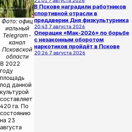
21:01
7 августа 2026
В Пскове наградили работников
спортивной отрасли в
преддверии Дня физкультурника
Фото: офиц
20:43
7 августа 2026
иальный
Операция «Мак‑2026» по борьбе
Telegram-
с незаконным оборотом
канал
наркотиков пройдёт в Пскове
Псковской
20:26
7 августа 2026
области
В 2022
году
площадь
под данной
культурой
составляет
420 га. По
состоянию
на 23
августа