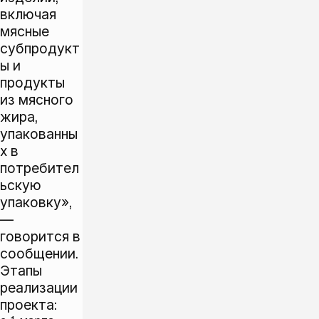
включая
мясные
субпродукт
ы и
продукты
из мясного
жира,
упакованны
х в
потребител
ьскую
упаковку»,
—
говорится в
сообщении.
Этапы
реализации
проекта: