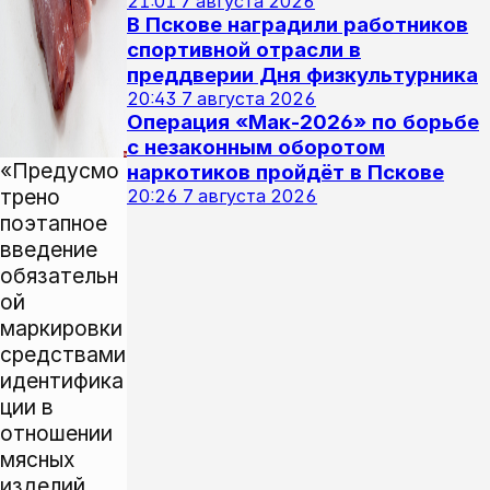
21:01
7 августа 2026
В Пскове наградили работников
спортивной отрасли в
преддверии Дня физкультурника
20:43
7 августа 2026
Операция «Мак‑2026» по борьбе
с незаконным оборотом
«Предусмо
наркотиков пройдёт в Пскове
трено
20:26
7 августа 2026
поэтапное
введение
обязательн
ой
маркировки
средствами
идентифика
ции в
отношении
мясных
изделий,