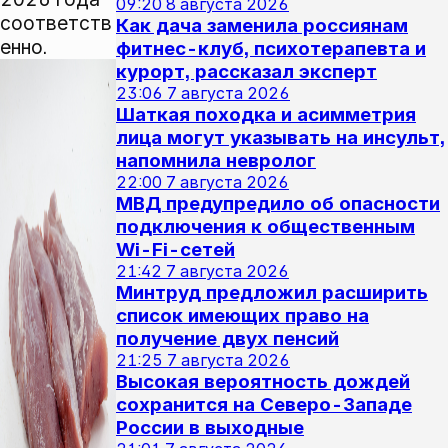
09:20
8 августа 2026
соответств
Как дача заменила россиянам
енно.
фитнес-клуб, психотерапевта и
курорт, рассказал эксперт
23:06
7 августа 2026
Шаткая походка и асимметрия
лица могут указывать на инсульт,
напомнила невролог
22:00
7 августа 2026
МВД предупредило об опасности
подключения к общественным
Wi-Fi-сетей
21:42
7 августа 2026
Минтруд предложил расширить
список имеющих право на
получение двух пенсий
21:25
7 августа 2026
Высокая вероятность дождей
сохранится на Северо-Западе
России в выходные