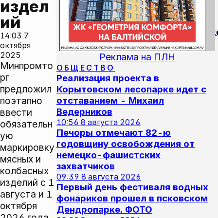
издел
ий
0
14:03
7
октября
2025
Реклама на ПЛН
Минпромто
ОБЩЕСТВО
рг
Реализация проекта в
предложил
Корытовском лесопарке идет с
поэтапно
отставанием - Михаил
Ведерников
ввести
10:56
8 августа 2026
обязательн
Печоры отмечают 82-ю
ую
годовщину освобождения от
маркировку
немецко-фашистских
мясных и
захватчиков
колбасных
09:39
8 августа 2026
изделий с 1
Первый день фестиваля водных
августа и 1
фонариков прошел в псковском
октября
Дендропарке. ФОТО
2026 года