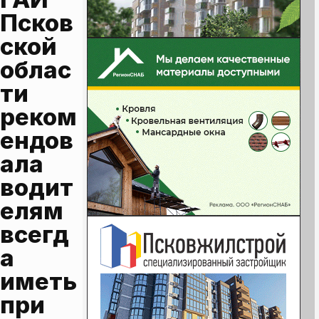
Псков
ской 
облас
ти 
реком
ендов
ала 
водит
елям 
всегд
а 
иметь 
при 