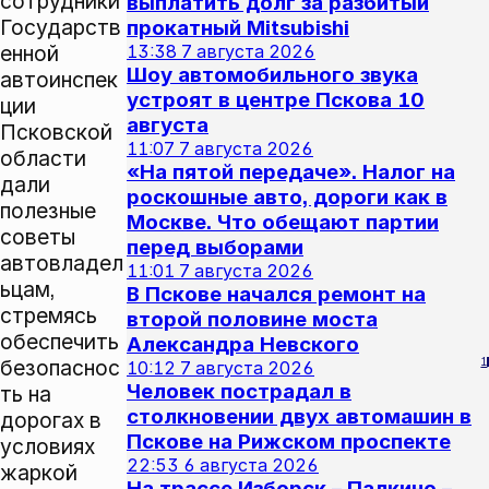
сотрудники
выплатить долг за разбитый
Государств
прокатный Mitsubishi
енной
13:38
7 августа 2026
Шоу автомобильного звука
автоинспек
устроят в центре Пскова 10
ции
августа
Псковской
11:07
7 августа 2026
области
«На пятой передаче». Налог на
дали
роскошные авто, дороги как в
полезные
Москве. Что обещают партии
советы
перед выборами
автовладел
11:01
7 августа 2026
ьцам,
В Пскове начался ремонт на
стремясь
второй половине моста
обеспечить
Александра Невского
безопаснос
1
10:12
7 августа 2026
Человек пострадал в
ть на
столкновении двух автомашин в
дорогах в
Пскове на Рижском проспекте
условиях
22:53
6 августа 2026
жаркой
На трассе Изборск – Палкино –