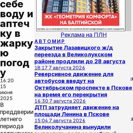
себе 
воду и 
аптеч
ку в 
Реклама на ПЛН
жарку
АВТОМИР
Закрытие Лазавицкого ж/д
ю 
переезда в Великолукском
погод
районе продлили до 28 августа
18:17
7 августа 2026
у
Реверсивное движение для
0
16:20
автобусов введут на
15
Октябрьском проспекте в Пскове
июня
на время его перекрытия
2025
16:30
7 августа 2026
В
ДТП затрудняет движение на
преддверии
площади Ленина в Пскове
летнего
1
15:04
7 августа 2026
периода
Великолучанина вынудили