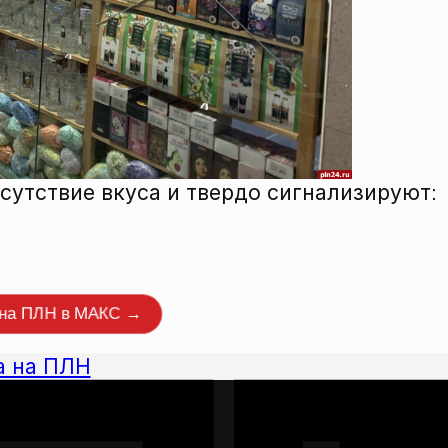
утствие вкуса и твердо сигнализируют:
нтировать
 на ПЛН в МАКС →
а на ПЛН