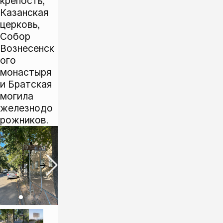
крепость,
Казанская
церковь,
Собор
Вознесенск
ого
монастыря
и Братская
могила
железнодо
рожников.
←
→