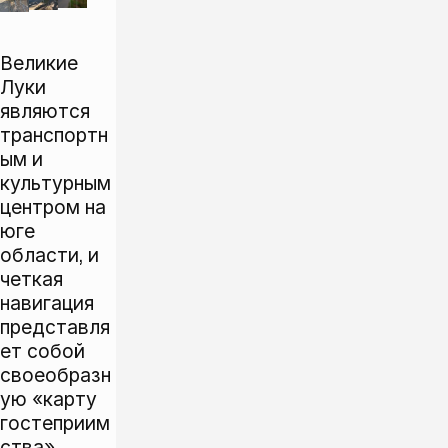
Великие
Луки
являются
транспортн
ым и
культурным
центром на
юге
области, и
четкая
навигация
представля
ет собой
своеобразн
ую «карту
гостеприим
ства»