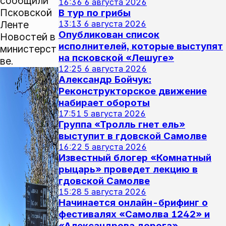
сообщили
16:36
6 августа 2026
Псковской
В тур по грибы
Ленте
13:13
6 августа 2026
Опубликован список
Новостей в
исполнителей, которые выступят
министерст
на псковской «Лешуге»
ве.
12:25
6 августа 2026
Александр Бойчук:
Реконструкторское движение
набирает обороты
17:51
5 августа 2026
Группа «Тролль гнет ель»
выступит в гдовской Самолве
16:22
5 августа 2026
Известный блогер «Комнатный
рыцарь» проведет лекцию в
гдовской Самолве
15:28
5 августа 2026
Начинается онлайн-брифинг о
фестивалях «Самолва 1242» и
«Александрова дорога»