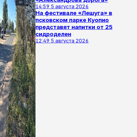
14:59
5 августа 2026
На фестивале «Лешуга» в
псковском парке Куопио
представят напитки от 25
сидроделен
12:49
5 августа 2026