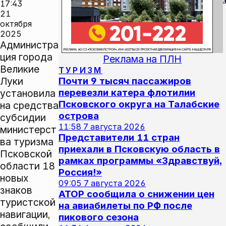
0
17:43
21
октября
2025
Администра
ция города
Реклама на ПЛН
Великие
ТУРИЗМ
Луки
Почти 9 тысяч пассажиров
перевезли катера флотилии
установила
Псковского округа на Талабские
на средства
острова
субсидии
11:58
7 августа 2026
министерст
Представители 11 стран
ва туризма
приехали в Псковскую область в
Псковской
рамках программы «Здравствуй,
области 18
Россия!»
новых
09:05
7 августа 2026
знаков
АТОР сообщила о снижении цен
туристской
на авиабилеты по РФ после
навигации,
пикового сезона