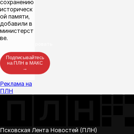
сохранению
историческ
ой памяти,
добавили в
министерст
ве.
Прокомментировать
Подписывайтесь
на ПЛН в МАКС
→
Реклама на
ПЛН
Псковская Лента Новостей (ПЛН)