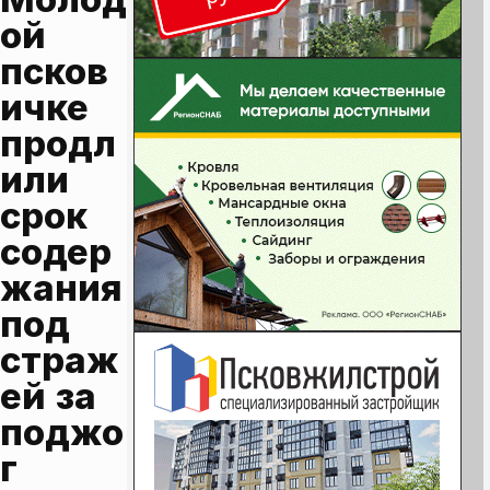
ой 
псков
ичке 
продл
или 
срок 
содер
жания 
под 
страж
ей за 
поджо
г 