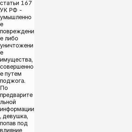
статьи 167
УК РФ -
умышленно
е
повреждени
е либо
уничтожени
е
имущества,
совершенно
е путем
поджога.
По
предварите
льной
информации
, девушка,
попав под
влияние