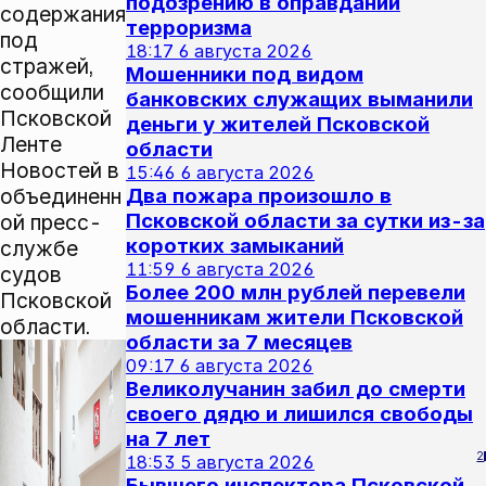
подозрению в оправдании
содержания
терроризма
под
18:17
6 августа 2026
стражей,
Мошенники под видом
сообщили
банковских служащих выманили
Псковской
деньги у жителей Псковской
Ленте
области
Новостей в
15:46
6 августа 2026
объединенн
Два пожара произошло в
Псковской области за сутки из-за
ой пресс-
коротких замыканий
службе
11:59
6 августа 2026
судов
Более 200 млн рублей перевели
Псковской
мошенникам жители Псковской
области.
области за 7 месяцев
09:17
6 августа 2026
Великолучанин забил до смерти
своего дядю и лишился свободы
на 7 лет
2
18:53
5 августа 2026
Бывшего инспектора Псковской