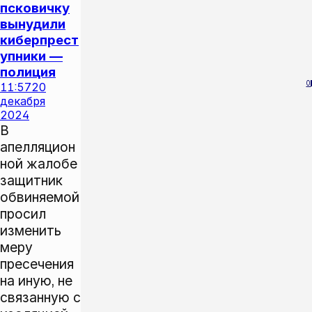
псковичку
вынудили
киберпрест
упники —
полиция
0
11:57
20
декабря
2024
В
апелляцион
ной жалобе
защитник
обвиняемой
просил
изменить
меру
пресечения
на иную, не
связанную с