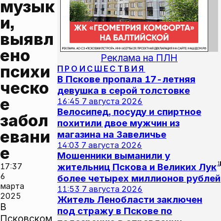
музык
и, 
выявл
ено 
Реклама на ПЛН
психи
ПРОИСШЕСТВИЯ
В Пскове пропала 17-летняя
ческо
девушка в серой толстовке
е 
16:45
7 августа 2026
Велосипед, посуду и спиртное
забол
похитили двое мужчин из
евани
магазина на Завеличье
14:03
7 августа 2026
е
Мошенники выманили у
1
17:37
жительниц Пскова и Великих Лук
6
более четырех миллионов рублей
марта
11:53
7 августа 2026
2025
Житель Ленобласти заключен
В
под стражу в Пскове по
Псковском