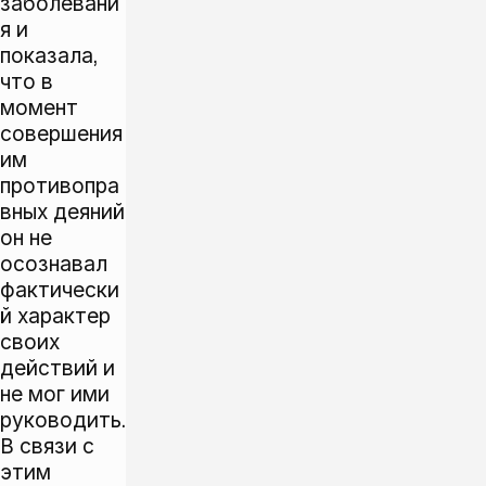
заболевани
я и
показала,
что в
момент
совершения
им
противопра
вных деяний
он не
осознавал
фактически
й характер
своих
действий и
не мог ими
руководить.
В связи с
этим