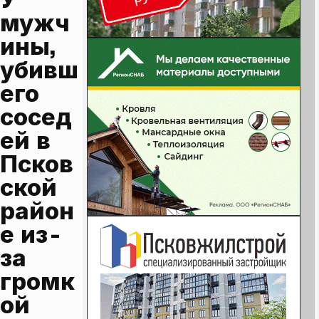
мужч
ины, 
убивш
его 
сосед
ей в 
Псков
ской 
район
е из-
за 
громк
ой 