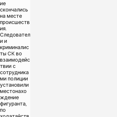
ие
скончались
на месте
происшеств
ия.
Следовател
и и
криминалис
ты СК во
взаимодейс
твии с
сотрудника
ми полиции
установили
местонахо
ждение
фигуранта,
по
ходатайств