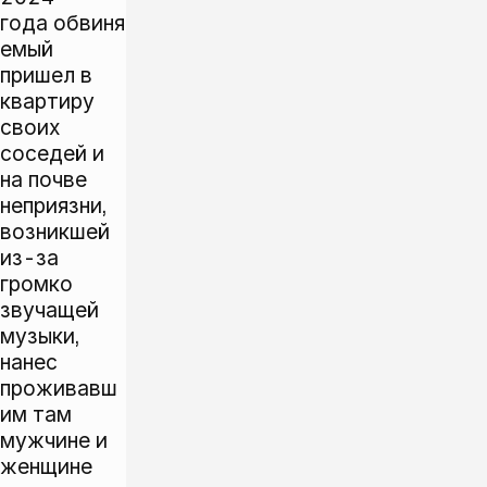
года обвиня
емый
пришел в
квартиру
своих
соседей и
на почве
неприязни,
возникшей
из-за
громко
звучащей
музыки,
нанес
проживавш
им там
мужчине и
женщине