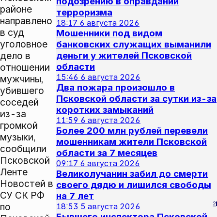
подозрению в оправдании
районе
терроризма
направлено
18:17
6 августа 2026
в суд
Мошенники под видом
уголовное
банковских служащих выманили
дело в
деньги у жителей Псковской
области
отношении
15:46
6 августа 2026
мужчины,
Два пожара произошло в
убившего
Псковской области за сутки из-за
соседей
коротких замыканий
из-за
11:59
6 августа 2026
громкой
Более 200 млн рублей перевели
музыки,
мошенникам жители Псковской
сообщили
области за 7 месяцев
Псковской
09:17
6 августа 2026
Ленте
Великолучанин забил до смерти
Новостей в
своего дядю и лишился свободы
СУ СК РФ
на 7 лет
2
по
18:53
5 августа 2026
Бывшего инспектора Псковской