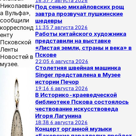
16:37
7 августа 2026
Николаевич
Под сенью михайловских рощ
а Вульфа»,
завтра прозвучат пушкинские
сообщили
шедевры
корреспонд
11:35
7 августа 2026
Работы китайского художника
енту
представили на выставке
Псковской
«Листая земли, страны и века» в
Ленты
Пскове
Новостей в
22:05
6 августа 2026
музее.
Столетняя швейная машинка
Singer представлена в Музее
истории Печор
19:16
6 августа 2026
В Историко-краеведческой
библиотеке Пскова состоялось
чествование искусствоведа
Игоря Лагунина
18:38
6 августа 2026
Концерт органной музыки
«Баховские параллели» пройдет