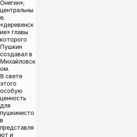
Онегин»,
центральны
е,
«деревенск
ие» главы
которого
Пушкин
создавал в
Михайловск
ом.
В свете
этого
особую
ценность
для
пушкинисто
в
представля
ют и