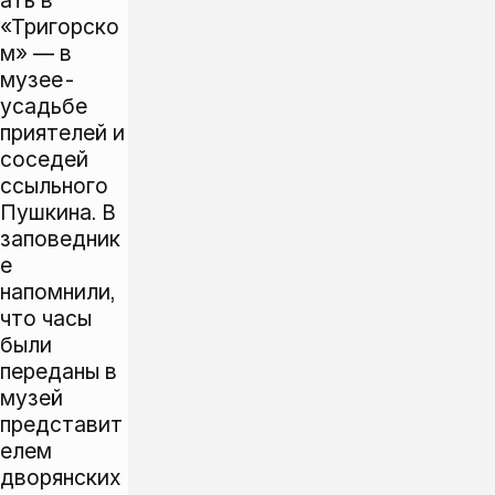
ать в
«Тригорско
м» — в
музее-
усадьбе
приятелей и
соседей
ссыльного
Пушкина. В
заповедник
е
напомнили,
что часы
были
переданы в
музей
представит
елем
дворянских