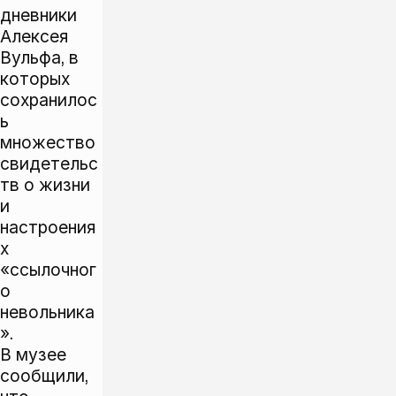
дневники
Алексея
Вульфа, в
которых
сохранилос
ь
множество
свидетельс
тв о жизни
и
настроения
х
«ссылочног
о
невольника
».
В музее
сообщили,