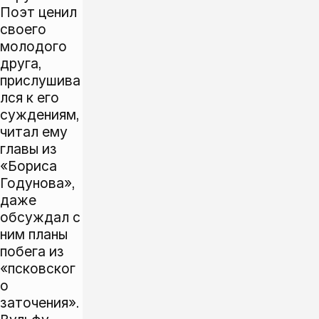
Поэт ценил
своего
молодого
друга,
прислушива
лся к его
суждениям,
читал ему
главы из
«Бориса
Годунова»,
даже
обсуждал с
ним планы
побега из
«псковског
о
заточения».