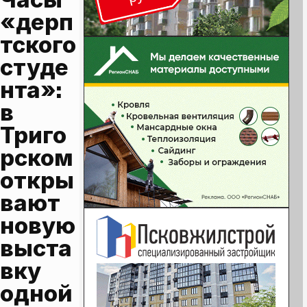
«дерп
тского 
студе
нта»: 
в 
Триго
рском 
откры
вают 
новую 
выста
вку 
одной 