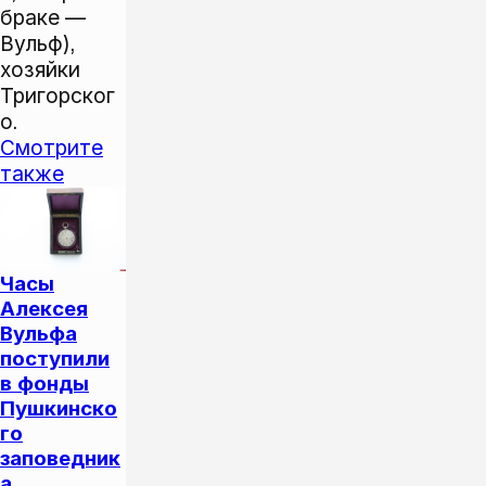
браке —
Вульф),
хозяйки
Тригорског
о.
Смотрите
также
Часы
Алексея
Вульфа
поступили
в фонды
Пушкинско
го
заповедник
а