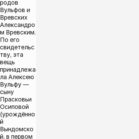
родов
Вульфов и
Вревских
Александро
м Вревским.
По его
свидетельс
тву, эта
вещь
принадлежа
ла Алексею
Вульфу —
сыну
Прасковьи
Осиповой
(урождённо
й
Вындомско
й, в первом