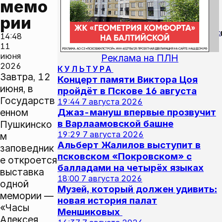
мемо
рии
0
14:48
11
июня
Реклама на ПЛН
2026
КУЛЬТУРА
Завтра, 12
Концерт памяти Виктора Цоя
июня, в
пройдёт в Пскове 16 августа
Государств
19:44
7 августа 2026
енном
Джаз-мануш впервые прозвучит
в Варлаамовской башне
Пушкинско
19:29
7 августа 2026
м
Альберт Жалилов выступит в
заповедник
псковском «Покровском» с
е откроется
балладами на четырёх языках
выставка
18:00
7 августа 2026
одной
Музей, который должен удивить:
мемории —
новая история палат
«Часы
Меншиковых
Алексея