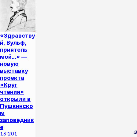
«Здравству
й, Вульф,
приятель
мой...» —
новую
выставку
проекта
«Круг
чтения»
открыли в
Пушкинско
м
заповедник
е
0
13:20
1