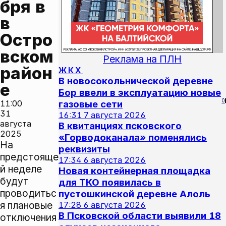
бря в 
в 
Остро
вском 
Реклама на ПЛН
район
ЖКХ
В новосокольнической деревне
е
Бор ввели в эксплуатацию новые
0
11:00
газовые сети
31
16:31
7 августа 2026
августа
В квитанциях псковского
2025
«Горводоканала» поменялись
На
реквизиты
предстояще
17:34
6 августа 2026
й неделе
Новая контейнерная площадка
будут
для ТКО появилась в
проводитьс
пустошкинской деревне Алоль
я плановые
17:28
6 августа 2026
В Псковской области выявили 18
отключения