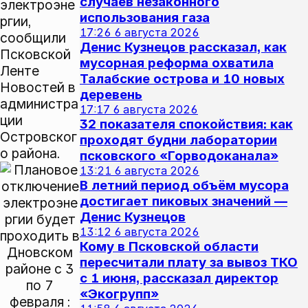
случаев незаконного
электроэне
использования газа
ргии,
17:26
6 августа 2026
сообщили
Денис Кузнецов рассказал, как
Псковской
мусорная реформа охватила
Ленте
Талабские острова и 10 новых
Новостей в
деревень
администра
17:17
6 августа 2026
ции
32 показателя спокойствия: как
Островског
проходят будни лаборатории
о района.
псковского «Горводоканала»
13:21
6 августа 2026
В летний период объём мусора
достигает пиковых значений —
Денис Кузнецов
13:12
6 августа 2026
Кому в Псковской области
пересчитали плату за вывоз ТКО
с 1 июня, рассказал директор
«Экогрупп»