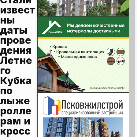
извест
ны 
даты 
прове
дения 
Летне
го 
Кубка 
по 
лыже
ролле
рам и 
кросс