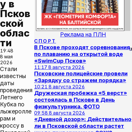
у в 
Псков
ской 
облас
Реклама на ПЛН
ти
СПОРТ
В Пскове проходят соревнования
0
19:48
по плаванию на открытой воде
8 мая
«SwimCup Псков»
2026
11:17
8 августа 2026
Стали
Псковские полицейские провели
известны
«Зарядку со стражем порядка»
даты
10:21
8 августа 2026
проведения
Дружеская пробежка «5 верст»
Летнего
состоялась в Пскове в День
Кубка по
физкультурника. ФОТО
лыжеролле
09:58
8 августа 2026
рам и
«Дневной дозор»: Действительно
кроссу в
ли в Псковской области растет