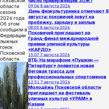
Псковской
число приверженцев ЗОЖ?
области
09:06
8 августа 2026
День физкультурника отмечают 8
сезона
августа: псковичей зовут на
2026 года.
пробежку, зарядку и заплыв
Об этом
08:05
8 августа 2026
сообщили в
Псковичей приглашают на
Федерации
Гранд‑финал международной
лыжных
премии уличной культуры
гонок
«КАРДО»
Псковской
15:07
7 августа 2026
области.
ВТБ: На марафоне «Пушкин —
Петербург» появится новая
беговая трасса для
профессиональных спортсменов
12:51
7 августа 2026
Молодёжь Псковской области
приглашают на фестиваль
уличных культур «УРАМ» в
Казани