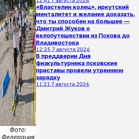
12:41
7 августа 2026
«Властелин колец», иркутский
менталитет и желание доказать,
что ты способен на большее —
Дмитрий Жуков о
велопутешествии из Пскова до
Владивостока
12:25
7 августа 2026
В преддверии Дня
физкультурника псковские
приставы провели утреннюю
зарядку
11:21
7 августа 2026
Фото:
Федерация