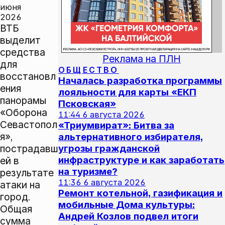
июня
2026
ВТБ
выделит
средства
Реклама на ПЛН
для
ОБЩЕСТВО
восстановл
Началась разработка программы
ения
лояльности для карты «ЕКП
панорамы
Псковская»
«Оборона
11:44
6 августа 2026
Севастопол
«Триумвират»: Битва за
я»,
альтернативного избирателя,
пострадавш
угрозы гражданской
инфраструктуре и как заработать
ей в
на туризме?
результате
11:36
6 августа 2026
атаки на
Ремонт котельной, газификация и
город.
мобильные Дома культуры:
Общая
Андрей Козлов подвел итоги
сумма