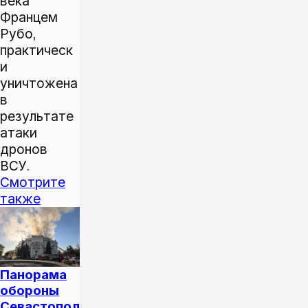
века
Францем
Рубо,
практическ
и
уничтожена
в
результате
атаки
дронов
ВСУ.
Смотрите
также
Панорама
обороны
Севастопол