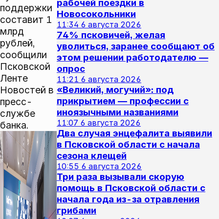
рабочей поездки в
поддержки
Новосокольники
составит 1
11:34
6 августа 2026
млрд
74% псковичей, желая
рублей,
уволиться, заранее сообщают об
сообщили
этом решении работодателю —
Псковской
опрос
Ленте
11:21
6 августа 2026
Новостей в
«Великий, могучий»: под
прикрытием — профессии с
пресс-
иноязычными названиями
службе
11:07
6 августа 2026
банка.
Два случая энцефалита выявили
в Псковской области с начала
сезона клещей
10:55
6 августа 2026
Три раза вызывали скорую
помощь в Псковской области с
начала года из-за отравления
грибами