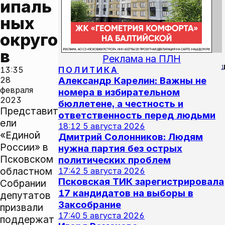
ипаль
ных 
округо
в
Реклама на ПЛН
1
13:35
ПОЛИТИКА
28
Александр Карелин: Важны не
февраля
номера в избирательном
2023
бюллетене, а честность и
Представит
ответственность перед людьми
ели
18:12
5 августа 2026
«Единой
Дмитрий Солонников: Людям
России» в
нужна партия без острых
Псковском
политических проблем
областном
17:42
5 августа 2026
Псковская ТИК зарегистрировала
Собрании
17 кандидатов на выборы в
депутатов
Заксобрание
призвали
17:40
5 августа 2026
поддержат