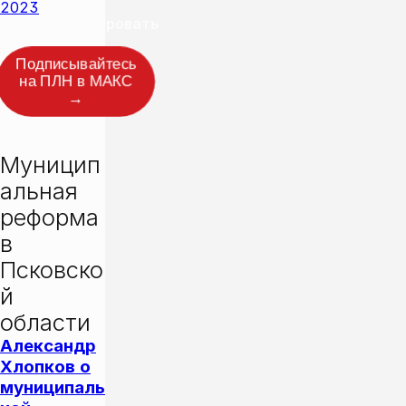
2023
Прокомментировать
Подписывайтесь
на ПЛН в МАКС
→
СЮЖЕТ
Муницип
альная 
реформа 
в 
Псковско
й 
области
Александр
Хлопков о
муниципаль