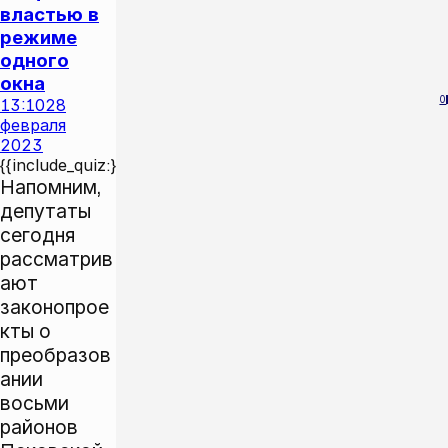
властью в
режиме
одного
окна
0
13:10
28
февраля
2023
{{include_quiz:}}
Напомним,
депутаты
сегодня
рассматрив
ают
законопрое
кты о
преобразов
ании
восьми
районов