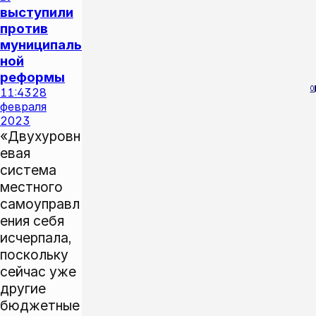
выступили
против
муниципаль
ной
реформы
0
11:43
28
февраля
2023
«Двухуровн
евая
система
местного
самоуправл
ения себя
исчерпала,
поскольку
сейчас уже
другие
бюджетные