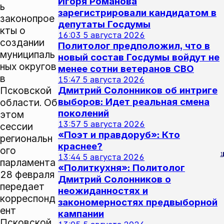
Игоря Романова
ь
зарегистрировали кандидатом в
законопрое
депутаты Госдумы
кты о
16:03
5 августа 2026
создании
Политолог предположил, что в
муниципаль
новый состав Госдумы войдут не
ных округов
менее сотни ветеранов СВО
в
15:47
5 августа 2026
Псковской
Дмитрий Солонников об интриге
выборов: Идет реальная смена
области. Об
поколений
этом
13:57
5 августа 2026
сессии
«Поэт и правдоруб»: Кто
региональн
краснее?
ого
1
13:44
5 августа 2026
парламента
«Политкухня»: Политолог
28 февраля
Дмитрий Солонников о
передает
неожиданностях и
корреспонд
закономерностях предвыборной
ент
кампании
Псковской