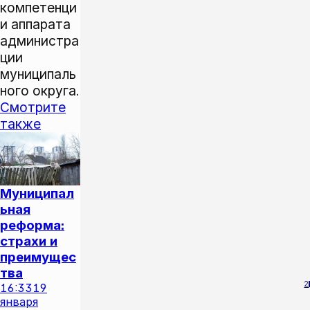
компетенци
и аппарата
администра
ции
муниципаль
ного округа.
Смотрите
также
Муниципал
ьная
реформа:
страхи и
преимущес
тва
2
16:33
19
января