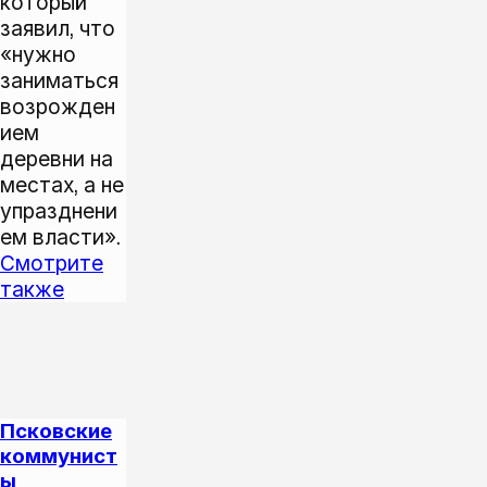
который
заявил, что
«нужно
заниматься
возрожден
ием
деревни на
местах, а не
упразднени
ем власти».
Смотрите
также
Псковские
коммунист
ы