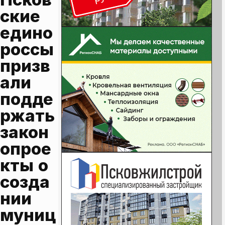
ские 
едино
россы 
призв
али 
подде
ржать 
закон
опрое
кты о 
созда
нии 
муниц