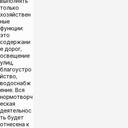
выполнять
только
хозяйствен
ные
функции:
это
содержани
е дорог,
освещение
улиц,
благоустро
йство,
водоснабж
ение. Вся
нормотворч
еская
деятельнос
ть будет
отнесена к