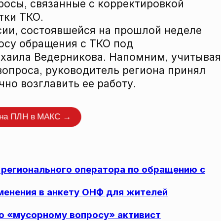
росы, связанные с корректировкой
тки ТКО.
ии, состоявшейся на прошлой неделе
осу обращения с ТКО под
хаила Ведерникова. Напомним, учитывая
вопроса, руководитель региона принял
но возглавить ее работу.
нтировать
 на ПЛН в МАКС →
 регионального оператора по обращению с
менения в анкету ОНФ для жителей
о «мусорному вопросу» активист