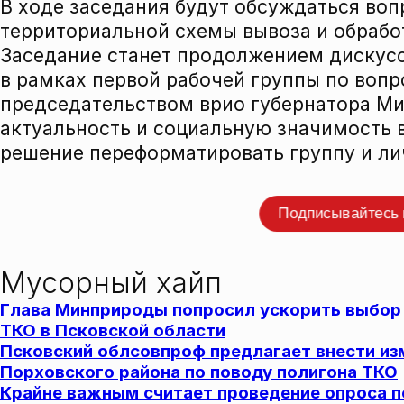
В ходе заседания будут обсуждаться воп
территориальной схемы вывоза и обрабо
Заседание станет продолжением дискусс
в рамках первой рабочей группы по вопр
председательством врио губернатора Ми
актуальность и социальную значимость 
решение переформатировать группу и лич
Прокомме
Подписывайтесь
СЮЖЕТ
Мусорный хайп
Глава Минприроды попросил ускорить выбор
ТКО в Псковской области
Псковский облсовпроф предлагает внести из
Порховского района по поводу полигона ТКО
Крайне важным считает проведение опроса п