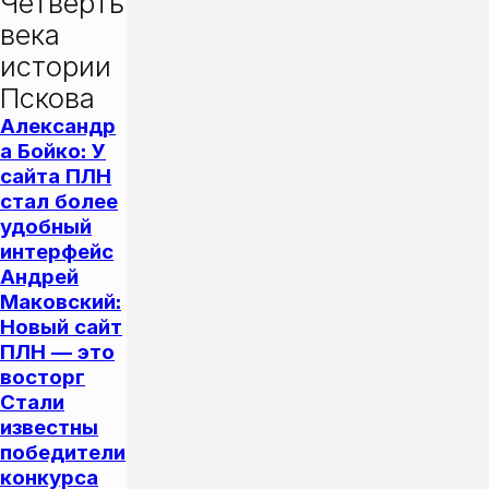
Четверть 
века 
истории 
Пскова
Александр
а Бойко: У
сайта ПЛН
стал более
удобный
интерфейс
Андрей
Маковский:
Новый сайт
ПЛН — это
восторг
Стали
известны
победители
конкурса