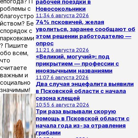
епогода? П
рабочей поездки в
роблемы с
Новосокольники
благоустро
11:34
6 августа 2026
74% псковичей, желая
йством? Бе
уволиться, заранее сообщают об
спорядок с
этом решении работодателю —
парковками
опрос
? Пишите
11:21
6 августа 2026
обо всем,
«Великий, могучий»: под
что
прикрытием — профессии с
считаете
иноязычными названиями
важным и
11:07
6 августа 2026
социально
Два случая энцефалита выявили
значимым!
в Псковской области с начала
сезона клещей
10:55
6 августа 2026
Три раза вызывали скорую
помощь в Псковской области с
начала года из-за отравления
грибами