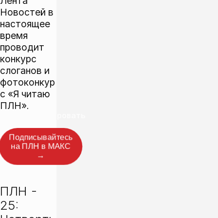
Лента
Новостей в
настоящее
время
проводит
конкурс
слоганов
и
фотоконкур
с
«Я читаю
ПЛН»
.
Прокомментировать
Подписывайтесь
на ПЛН в МАКС
→
СЮЖЕТ
ПЛН - 
25: 