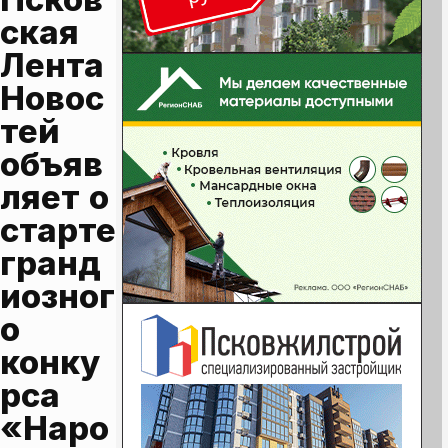
ская 
Лента 
Новос
тей 
объяв
ляет о 
старте 
гранд
иозног
о 
конку
рса 
«Наро