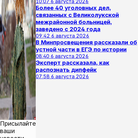
10:07
6 августа 2026
Более 40 уголовных дел,
связанных с Великолукской
межрайонной больницей,
заведено с 2024 года
09:42
6 августа 2026
В Минпросвещения рассказали об
устной части в ЕГЭ по истории
08:40
6 августа 2026
Эксперт рассказала, как
распознать дипфейк
07:58
6 августа 2026
Присылайте
ваши