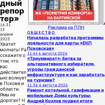
дный 
репор
тер»
0
16:31
Реклама на ПЛН
15
ОБЩЕСТВО
апреля
Началась разработка программы
2025
лояльности для карты «ЕКП
Хватит
Псковская»
молчать! Ра
11:44
6 августа 2026
сскажите о
«Триумвират»: Битва за
том, что
альтернативного избирателя,
вас
угрозы гражданской
действител
инфраструктуре и как заработать
ьно волнует
на туризме?
в Пскове и
11:36
6 августа 2026
области.
Ремонт котельной, газификация и
Ямы на
мобильные Дома культуры:
дорогах? Н
Андрей Козлов подвел итоги