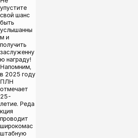
Не
упустите
свой шанс
быть
услышанны
м и
получить
заслуженну
ю награду!
Напомним,
в 2025 году
ПЛН
отмечает
25-
летие. Реда
кция
проводит
широкомас
штабную