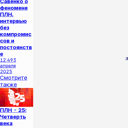
Савенко о
феномене
ПЛН,
интервью
без
компромис
сов и
постоянств
е
0
12:49
3
апреля
2025
Смотрите
также
ПЛН - 25:
Четверть
века